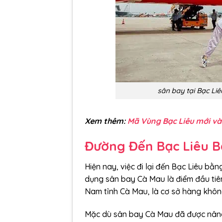
sân bay tại Bạc Liê
Xem thêm:
Mã Vùng Bạc Liêu mới và
Đường Đến Bạc Liêu 
Hiện nay, việc đi lại đến Bạc Liêu b
dụng sân bay Cà Mau là điểm đầu tiên
Nam tỉnh Cà Mau, là cơ sở hàng khô
Mặc dù sân bay Cà Mau đã được nâng