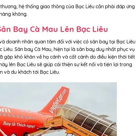
ao thương, hệ thống giao thông của Bạc Liêu cần phải đáp ứng
 hàng không.
Sân Bay Cà Mau Lên Bạc Liêu
và doanh nhân quan tâm đối với việc có sân bay tại Bạc Liêu
c Liêu. Sân bay Cà Mau, hiện tại là sân bay duy nhất phục vụ
gặp khó khăn về hạ cánh và cất cánh do điều kiện thời tiết
ày lên Bạc Liêu sẽ giúp cải thiện sự kết nối và tiện lợi trong
ân và du khách tới Bạc Liêu.