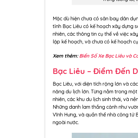
Mặc dù hiện chưa có sân bay dân dụng
tỉnh Bạc Liêu có kế hoạch xây dựng sâ
nhiên, các thông tin cụ thể về việc x
lập kế hoạch, và chưa có kế hoạch cụ
Xem thêm:
Biển Số Xe Bạc Liêu và 
Bạc Liêu – Điểm Đến 
Bạc Liêu, với diện tích rộng lớn và cá
năng du lịch lớn. Từng nằm trong một
nhiên, các khu du lịch sinh thái, và 
Những danh lam thắng cảnh như vườn c
Vĩnh Hưng, và quần thể nhà công tử B
ngoài nước.