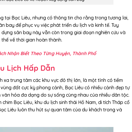
 tại Bạc Liêu, nhưng có thông tin cho rằng trong tương lai,
n bay để phục vụ việc phát triển du lịch và kinh tế. Tuy
ây dựng sân bay này vẫn còn trong giai đoạn nghiên cứu và
 thể về thời gian hoàn thành.
Cách Nhận Biết Theo Từng Huyện, Thành Phố
Du Lịch Hấp Dẫn
ch xa trung tâm các khu vực đô thị lớn, là một tỉnh có tiềm
 vùng đất cực kỳ phong cảnh, Bạc Liêu có nhiều cảnh đẹp tự
nền văn hóa đa dạng do sự sống cùng nhau của nhiều dân tộc.
him Bạc Liêu, khu du lịch sinh thái Hồ Nam, di tích Tháp cổ
ạc Liêu luôn thu hút sự quan tâm của du khách trong và