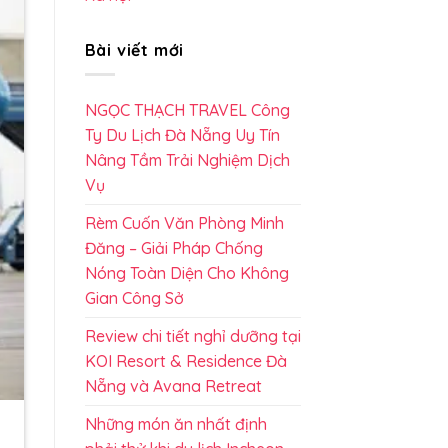
Bài viết mới
NGỌC THẠCH TRAVEL Công
Ty Du Lịch Đà Nẵng Uy Tín
Nâng Tầm Trải Nghiệm Dịch
Vụ
Rèm Cuốn Văn Phòng Minh
Đăng – Giải Pháp Chống
Nóng Toàn Diện Cho Không
Gian Công Sở
Review chi tiết nghỉ dưỡng tại
KOI Resort & Residence Đà
Nẵng và Avana Retreat
Những món ăn nhất định