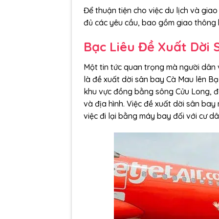
Để thuận tiện cho việc du lịch và gi
đủ các yêu cầu, bao gồm giao thông
Bạc Liêu Đề Xuất Dời 
Một tin tức quan trọng mà người dân 
là đề xuất dời sân bay Cà Mau lên Bạ
khu vực đồng bằng sông Cửu Long, đã 
và địa hình. Việc đề xuất dời sân bay n
việc đi lại bằng máy bay đối với cư d