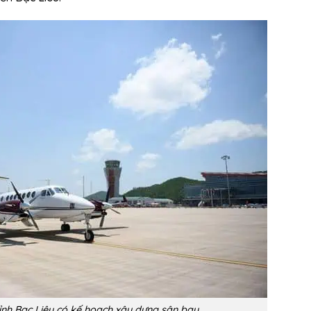
 tỉnh Bạc Liêu có kế hoạch xây dựng sân bay