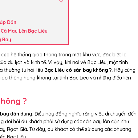
Hấp Dẫn
 Cà Mau Lên Bạc Liêu
y Bay
của hệ thống giao thông trong một khu vực, đặc biệt là
a du lịch và kinh tế. Vì vậy, khi nói về Bạc Liêu, một tỉnh
 thường tự hỏi liệu
Bạc Liêu có sân bay không ?
. Hãy cùng
 giao thông hàng không tại tỉnh Bạc Liêu và những điều liên
Không ?
n bay dân dụng
. Điều này đồng nghĩa rằng việc di chuyển đến
 đòi hỏi du khách phải sử dụng các sân bay lân cận như
y Rạch Giá. Từ đây, du khách có thể sử dụng các phương
đến Bạc Liêu.