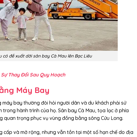
u có đề xuất dời sân bay Cà Mau lên Bạc Liêu
 Sự Thay Đổi Sau Quy Hoạch
Bằng Máy Bay
ằng máy bay thường đòi hỏi người dân và du khách phải sử
 trong hành trình của họ. Sân bay Cà Mau, tọa lạc ở phía
ng quan trọng phục vụ vùng đồng bằng sông Cửu Long.
 cấp và mở rộng, nhưng vẫn tồn tại một số hạn chế do địa