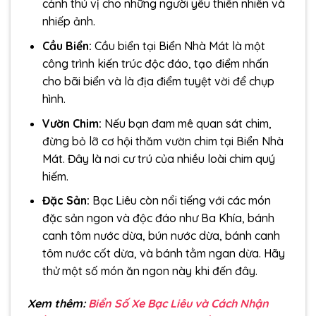
cảnh thú vị cho những người yêu thiên nhiên và
nhiếp ảnh.
Cầu Biển:
Cầu biển tại Biển Nhà Mát là một
công trình kiến trúc độc đáo, tạo điểm nhấn
cho bãi biển và là địa điểm tuyệt vời để chụp
hình.
Vườn Chim:
Nếu bạn đam mê quan sát chim,
đừng bỏ lỡ cơ hội thăm vườn chim tại Biển Nhà
Mát. Đây là nơi cư trú của nhiều loài chim quý
hiếm.
Đặc Sản:
Bạc Liêu còn nổi tiếng với các món
đặc sản ngon và độc đáo như Ba Khía, bánh
canh tôm nước dừa, bún nước dừa, bánh canh
tôm nước cốt dừa, và bánh tằm ngan dừa. Hãy
thử một số món ăn ngon này khi đến đây.
Xem thêm:
Biển Số Xe Bạc Liêu và Cách Nhận