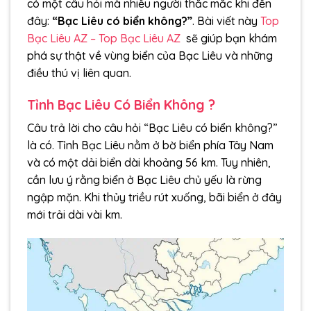
có một câu hỏi mà nhiều người thắc mắc khi đến
đây:
“Bạc Liêu có biển không?”
. Bài viết này
Top
Bạc Liêu AZ – Top Bạc Liêu AZ
sẽ giúp bạn khám
phá sự thật về vùng biển của Bạc Liêu và những
điều thú vị liên quan.
Tỉnh Bạc Liêu Có Biển Không ?
Câu trả lời cho câu hỏi “Bạc Liêu có biển không?”
là có. Tỉnh Bạc Liêu nằm ở bờ biển phía Tây Nam
và có một dải biển dài khoảng 56 km. Tuy nhiên,
cần lưu ý rằng biển ở Bạc Liêu chủ yếu là rừng
ngập mặn. Khi thủy triều rút xuống, bãi biển ở đây
mới trải dài vài km.