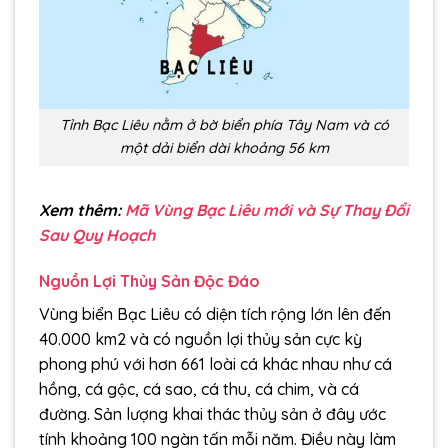
Tỉnh Bạc Liêu nằm ở bờ biển phía Tây Nam và có
một dải biển dài khoảng 56 km
Xem thêm:
Mã Vùng Bạc Liêu mới và Sự Thay Đổi
Sau Quy Hoạch
Nguồn Lợi Thủy Sản Độc Đáo
Vùng biển Bạc Liêu có diện tích rộng lớn lên đến
40.000 km2 và có nguồn lợi thủy sản cực kỳ
phong phú với hơn 661 loài cá khác nhau như cá
hồng, cá gộc, cá sao, cá thu, cá chim, và cá
đường. Sản lượng khai thác thủy sản ở đây ước
tính khoảng 100 ngàn tấn mỗi năm. Điều này làm