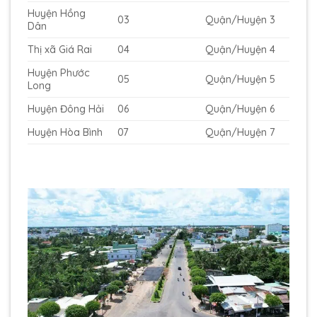
Huyện Hồng
03
Quận/Huyện 3
Dân
Thị xã Giá Rai
04
Quận/Huyện 4
Huyện Phước
05
Quận/Huyện 5
Long
Huyện Đông Hải
06
Quận/Huyện 6
Huyện Hòa Bình
07
Quận/Huyện 7