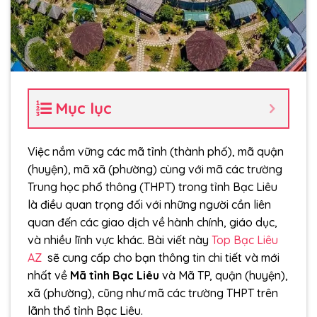
Mục lục
Việc nắm vững các mã tỉnh (thành phố), mã quận
(huyện), mã xã (phường) cùng với mã các trường
Trung học phổ thông (THPT) trong tỉnh Bạc Liêu
là điều quan trọng đối với những người cần liên
quan đến các giao dịch về hành chính, giáo dục,
và nhiều lĩnh vực khác. Bài viết này
Top Bạc Liêu
AZ
sẽ cung cấp cho bạn thông tin chi tiết và mới
nhất về
Mã tỉnh Bạc Liêu
và Mã TP, quận (huyện),
xã (phường), cũng như mã các trường THPT trên
lãnh thổ tỉnh Bạc Liêu.