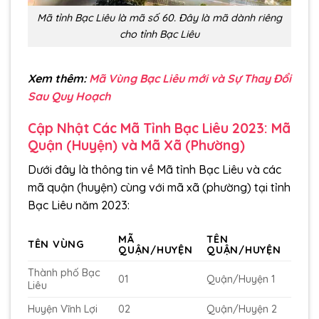
Mã tỉnh Bạc Liêu là mã số 60. Đây là mã dành riêng
cho tỉnh Bạc Liêu
Xem thêm:
Mã Vùng Bạc Liêu mới và Sự Thay Đổi
Sau Quy Hoạch
Cập Nhật Các Mã Tỉnh Bạc Liêu 2023: Mã
Quận (Huyện) và Mã Xã (Phường)
Dưới đây là thông tin về Mã tỉnh Bạc Liêu và các
mã quận (huyện) cùng với mã xã (phường) tại tỉnh
Bạc Liêu năm 2023:
MÃ
TÊN
TÊN VÙNG
QUẬN/HUYỆN
QUẬN/HUYỆN
Thành phố Bạc
01
Quận/Huyện 1
Liêu
Huyện Vĩnh Lợi
02
Quận/Huyện 2