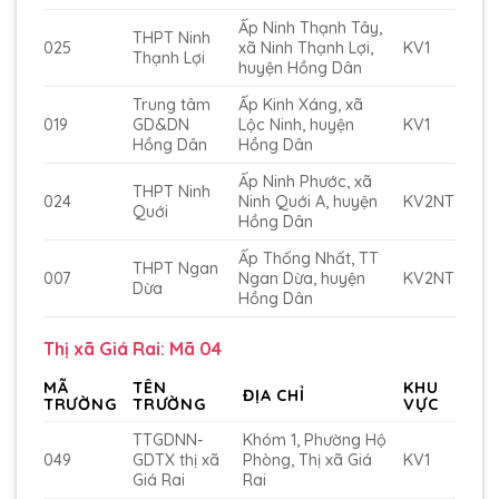
Ấp Ninh Thạnh Tây,
THPT Ninh
025
xã Ninh Thạnh Lợi,
KV1
Thạnh Lợi
huyện Hồng Dân
Trung tâm
Ấp Kinh Xáng, xã
019
GD&DN
Lộc Ninh, huyện
KV1
Hồng Dân
Hồng Dân
Ấp Ninh Phước, xã
THPT Ninh
024
Ninh Quới A, huyện
KV2NT
Quới
Hồng Dân
Ấp Thống Nhất, TT
THPT Ngan
007
Ngan Dừa, huyện
KV2NT
Dừa
Hồng Dân
Thị xã Giá Rai: Mã 04
MÃ
TÊN
KHU
ĐỊA CHỈ
TRƯỜNG
TRƯỜNG
VỰC
TTGDNN-
Khóm 1, Phường Hộ
049
GDTX thị xã
Phòng, Thị xã Giá
KV1
Giá Rai
Rai