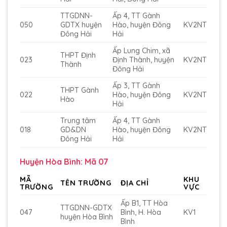
TTGDNN-
Ấp 4, TT Gành
050
GDTX huyện
Hào, huyện Đông
KV2NT
Đông Hải
Hải
Ấp Lung Chim, xã
THPT Định
023
Định Thành, huyện
KV2NT
Thành
Đông Hải
Ấp 3, TT Gành
THPT Gành
022
Hào, huyện Đông
KV2NT
Hào
Hải
Trung tâm
Ấp 4, TT Gành
018
GD&DN
Hào, huyện Đông
KV2NT
Đông Hải
Hải
Huyện Hòa Bình: Mã 07
MÃ
KHU
TÊN TRƯỜNG
ĐỊA CHỈ
TRƯỜNG
VỰC
Ấp B1, TT Hòa
TTGDNN-GDTX
047
Bình, H. Hòa
KV1
huyện Hòa Bình
Bình