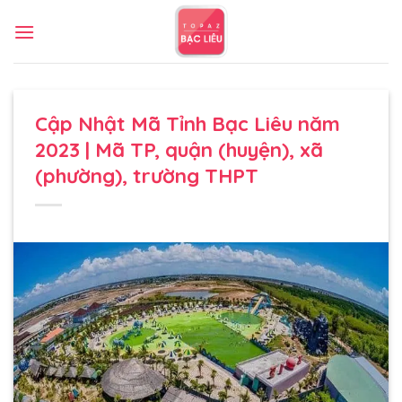
Bỏ
qua
nội
dung
Cập Nhật Mã Tỉnh Bạc Liêu năm
2023 | Mã TP, quận (huyện), xã
(phường), trường THPT