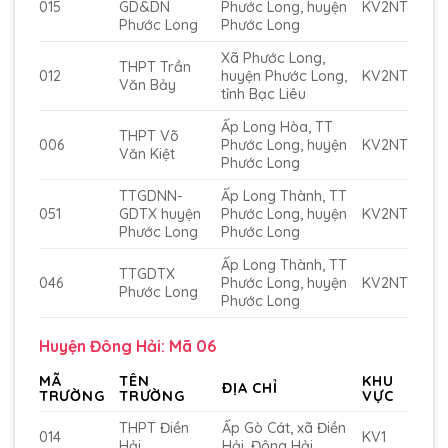
015
GD&DN
Phước Long, huyện
KV2NT
Phước Long
Phước Long
Xã Phước Long,
THPT Trần
012
huyện Phước Long,
KV2NT
Văn Bảy
tỉnh Bạc Liêu
Ấp Long Hòa, TT
THPT Võ
006
Phước Long, huyện
KV2NT
Văn Kiệt
Phước Long
TTGDNN-
Ấp Long Thành, TT
051
GDTX huyện
Phước Long, huyện
KV2NT
Phước Long
Phước Long
Ấp Long Thành, TT
TTGDTX
046
Phước Long, huyện
KV2NT
Phước Long
Phước Long
Huyện Đông Hải: Mã 06
MÃ
TÊN
KHU
ĐỊA CHỈ
TRƯỜNG
TRƯỜNG
VỰC
THPT Điền
Ấp Gò Cát, xã Điền
014
KV1
Hải
Hải, Đông Hải