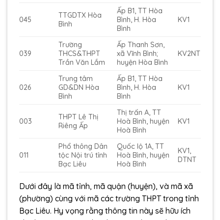
Ấp B1, TT Hòa
TTGDTX Hòa
045
Bình, H. Hòa
KV1
Bình
Bình
Trường
Ấp Thanh Sơn,
039
THCS&THPT
xã Vĩnh Bình;
KV2NT
Trần Văn Lắm
huyện Hòa Bình
Trung tâm
Ấp B1, TT Hòa
026
GD&DN Hòa
Bình, H. Hòa
KV1
Bình
Bình
Thị trấn A, TT
THPT Lê Thị
003
Hoà Bình, huyện
KV1
Riêng Ấp
Hoà Bình
Phổ thông Dân
Quốc lộ 1A, TT
KV1,
011
tộc Nội trú tỉnh
Hoà Bình, huyện
DTNT
Bạc Liêu
Hoà Bình
Dưới đây là mã tỉnh, mã quận (huyện), và mã xã
(phường) cùng với mã các trường THPT trong tỉnh
Bạc Liêu. Hy vọng rằng thông tin này sẽ hữu ích