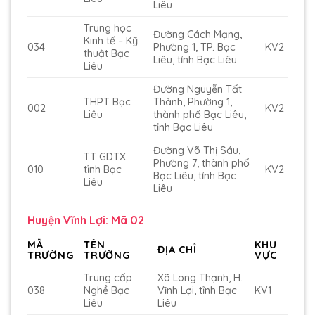
Liêu
Trung học
Đường Cách Mạng,
Kinh tế – Kỹ
034
Phường 1, TP. Bạc
KV2
thuật Bạc
Liêu, tỉnh Bạc Liêu
Liêu
Đường Nguyễn Tất
THPT Bạc
Thành, Phường 1,
002
KV2
Liêu
thành phố Bạc Liêu,
tỉnh Bạc Liêu
Đường Võ Thị Sáu,
TT GDTX
Phường 7, thành phố
010
tỉnh Bạc
KV2
Bạc Liêu, tỉnh Bạc
Liêu
Liêu
Huyện Vĩnh Lợi: Mã 02
MÃ
TÊN
KHU
ĐỊA CHỈ
TRƯỜNG
TRƯỜNG
VỰC
Trung cấp
Xã Long Thạnh, H.
038
Nghề Bạc
Vĩnh Lợi, tỉnh Bạc
KV1
Liêu
Liêu