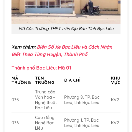
Mã Các Trường THPT trên Địa Bàn Tỉnh Bạc Liêu
Xem thêm:
Biển Số Xe Bạc Liêu và Cách Nhận
Biết Theo Từng Huyện, Thành Phố
Thành phố Bạc Liêu: Mã 01
MÃ
TÊN
KHU
ĐỊA CHỈ
TRƯỜNG
TRƯỜNG
VỰC
Trung cấp
Văn hóa –
Phường 8, TP. Bạc
035
KV2
Nghệ thuật
Liêu, tỉnh Bạc Liêu
Bạc Liêu
Cao đẳng
Phường 1, TP. Bạc
036
Nghề Bạc
KV2
Liêu, tỉnh Bạc Liêu
Liêu