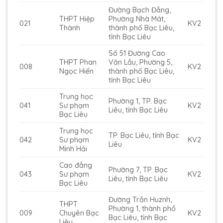
Đường Bạch Đằng,
THPT Hiệp
Phường Nhà Mát,
021
KV2
Thành
thành phố Bạc Liêu,
tỉnh Bạc Liêu
Số 51 Đường Cao
THPT Phan
Văn Lầu, Phường 5,
008
KV2
Ngọc Hiển
thành phố Bạc Liêu,
tỉnh Bạc Liêu
Trung học
Phường 1, TP. Bạc
041
Sư phạm
KV2
Liêu, tỉnh Bạc Liêu
Bạc Liêu
Trung học
TP. Bạc Liêu, tỉnh Bạc
042
Sư phạm
KV2
Liêu
Minh Hải
Cao đẳng
Phường 7, TP. Bạc
043
Sư phạm
KV2
Liêu, tỉnh Bạc Liêu
Bạc Liêu
Đường Trần Huznh,
THPT
Phường 1, thành phố
009
Chuyên Bạc
KV2
Bạc Liêu, tỉnh Bạc
Liêu