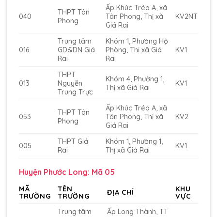
Ấp Khúc Tréo A, xã
THPT Tân
040
Tân Phong, Thị xã
KV2NT
Phong
Giá Rai
Trung tâm
Khóm 1, Phường Hộ
016
GD&DN Giá
Phòng, Thị xã Giá
KV1
Rai
Rai
THPT
Khóm 4, Phường 1,
013
Nguyễn
KV1
Thị xã Giá Rai
Trung Trực
Ấp Khúc Tréo A, xã
THPT Tân
053
Tân Phong, Thị xã
KV2
Phong
Giá Rai
THPT Giá
Khóm 1, Phường 1,
005
KV1
Rai
Thị xã Giá Rai
Huyện Phước Long: Mã 05
MÃ
TÊN
KHU
ĐỊA CHỈ
TRƯỜNG
TRƯỜNG
VỰC
Trung tâm
Ấp Long Thành, TT