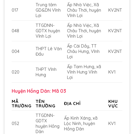
Trung tâm
Ấp Nhà Việc, Xã
017
GD&DN Vĩnh
Châu Thới, huyện
KV2NT
Lợi
Vĩnh Lợi
TTGDNN-
Ấp Nhà Việc, Xã
048
GDTX huyện
Châu Thới, huyện
KV2NT
Vĩnh Lợi
Vĩnh Lợi
Ấp Cái Dầy, TT
THPT Lê Văn
004
Châu Hưng, Vĩnh
KV2NT
Đẩu
Lợi
Ấp Tam Hưng, xã
THPT Vĩnh
020
Vĩnh Hưng Vĩnh
KV1
Hưng
Lợi
Huyện Hồng Dân: Mã 03
MÃ
TÊN
KHU
ĐỊA CHỈ
TRƯỜNG
TRƯỜNG
VỰC
TTGDNN-
Ấp Kinh Xáng, xã
GDTX
052
Lộc Ninh, huyện
KV1
huyện Hồng
Hồng Dân
Dân