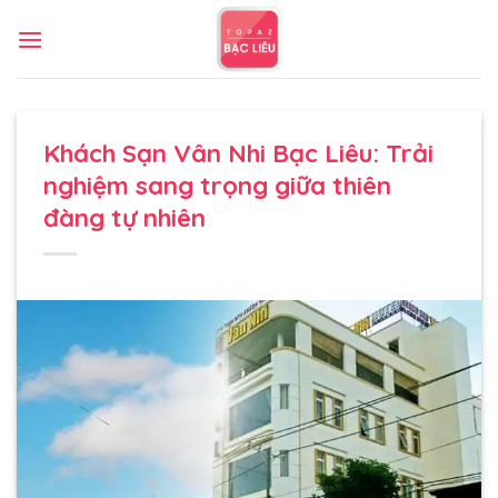
Bỏ
qua
nội
dung
Khách Sạn Vân Nhi Bạc Liêu: Trải
nghiệm sang trọng giữa thiên
đàng tự nhiên