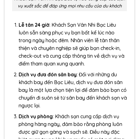
vụ xuất sắc để đáp ứng mọi nhu cầu của du khách
Lễ tân 24 giờ
: Khách Sạn Vân Nhi Bạc Liêu
luôn sẵn sàng phục vụ bạn bất kể lúc nào
trong ngày hoặc đêm. Nhân viên lễ tân thân
thiện và chuyên nghiệp sẽ giúp bạn check-in,
check-out và cung cấp thông tin về dịch vụ và
điểm tham quan xung quanh.
Dịch vụ đưa đón sân bay
: Đối với những du
khách bay đến Bạc Liêu, dịch vụ đưa đón sân
bay là một lựa chọn tiện lợi để đảm bảo bạn có
chuyến đi suôn sẻ từ sân bay đến khách sạn và
ngược lại.
Dịch vụ phòng
: Khách sạn cung cấp dịch vụ
phòng hàng ngày, đảm bảo rằng phòng luôn
được giữ gọn gàng và sạch sẽ. Điều này đặc