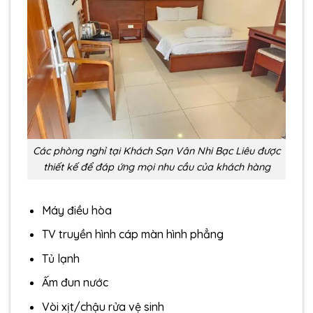
Các phòng nghỉ tại Khách Sạn Vân Nhi Bạc Liêu được
thiết kế để đáp ứng mọi nhu cầu của khách hàng
Máy điều hòa
TV truyền hình cáp màn hình phẳng
Tủ lạnh
Ấm đun nước
Vòi xịt/chậu rửa vệ sinh