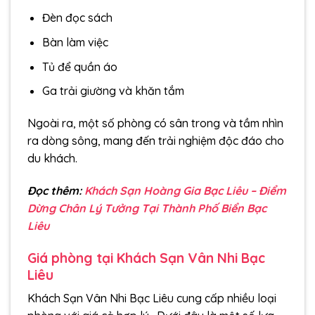
Đèn đọc sách
Bàn làm việc
Tủ để quần áo
Ga trải giường và khăn tắm
Ngoài ra, một số phòng có sân trong và tầm nhìn
ra dòng sông, mang đến trải nghiệm độc đáo cho
du khách.
Đọc thêm:
Khách Sạn Hoàng Gia Bạc Liêu – Điểm
Dừng Chân Lý Tưởng Tại Thành Phố Biển Bạc
Liêu
Giá phòng tại Khách Sạn Vân Nhi Bạc
Liêu
Khách Sạn Vân Nhi Bạc Liêu cung cấp nhiều loại