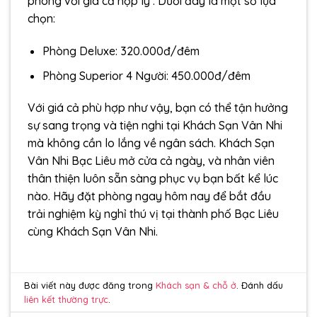
phòng với giá cả hợp lý . Dưới đây là một số lựa
chọn:
Phòng Deluxe: 320.000đ/đêm
Phòng Superior 4 Người: 450.000đ/đêm
Với giá cả phù hợp như vậy, bạn có thể tận hưởng
sự sang trọng và tiện nghi tại Khách Sạn Vân Nhi
mà không cần lo lắng về ngân sách. Khách Sạn
Vân Nhi Bạc Liêu mở cửa cả ngày, và nhân viên
thân thiện luôn sẵn sàng phục vụ bạn bất kể lúc
nào. Hãy đặt phòng ngay hôm nay để bắt đầu
trải nghiệm kỳ nghỉ thú vị tại thành phố Bạc Liêu
cùng Khách Sạn Vân Nhi.
Bài viết này được đăng trong
Khách sạn & chỗ ở
. Đánh dấu
liên kết thường trực
.