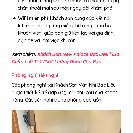
biệt quan trọng khi bạn muốn có một nơi dừng
chân thoải mái sau một ngày dài khám phá.
WiFi miễn phí
: Khách sạn cung cấp kết nối
Internet không dây miễn phí trong toàn bộ
khuôn viên, giúp bạn giữ liên lạc với gia đình,
bạn bè và làm việc khi cần.
Xem thêm:
Khách Sạn New Palace Bạc Liêu | Địa
Điểm Lưu Trú Chất Lượng Dành Cho Bạn
Phòng nghỉ
tiện nghi
Các phòng nghỉ tại Khách Sạn Vân Nhi Bạc Liêu
được thiết kế để đáp ứng mọi nhu cầu của khách
hàng. Các tiện nghi trong phòng bao gồm: