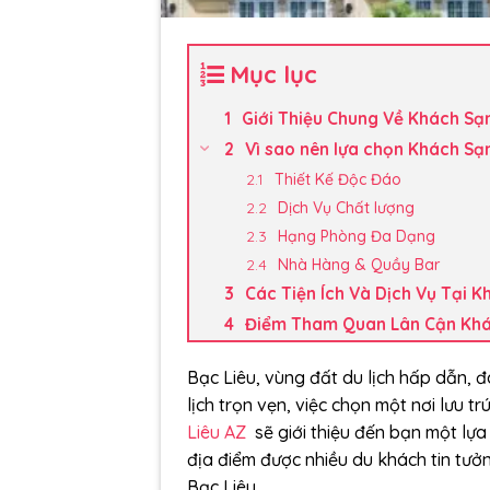
Mục lục
Giới Thiệu Chung Về Khách Sạn
Vì sao nên lựa chọn Khách Sạn
Thiết Kế Độc Đáo
Dịch Vụ Chất lượng
Hạng Phòng Đa Dạng
Nhà Hàng & Quầy Bar
Các Tiện Ích Và Dịch Vụ Tại K
Điểm Tham Quan Lân Cận Khác
Bạc Liêu, vùng đất du lịch hấp dẫn, 
lịch trọn vẹn, việc chọn một nơi lưu tr
Liêu AZ
sẽ giới thiệu đến bạn một lựa
địa điểm được nhiều du khách tin tưở
Bạc Liêu.