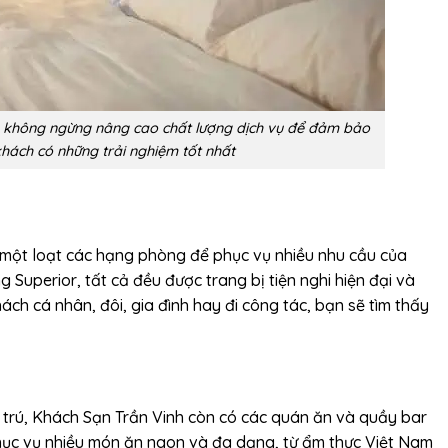
u không ngừng nâng cao chất lượng dịch vụ để đảm bảo
hách có những trải nghiệm tốt nhất
 một loạt các hạng phòng để phục vụ nhiều nhu cầu của
Superior, tất cả đều được trang bị tiện nghi hiện đại và
ách cá nhân, đôi, gia đình hay đi công tác, bạn sẽ tìm thấy
ưu trú, Khách Sạn Trần Vinh còn có các quán ăn và quầy bar
hục vụ nhiều món ăn ngon và đa dạng, từ ẩm thực Việt Nam