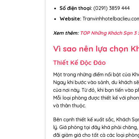
Số điện thoại:
(0291) 3859 444
Website:
Tranvinhhotelbaclieu.co
Xem thêm:
TOP Những Khách Sạn 3 
Vì sao nên lựa chọn K
Thiết Kế Độc Đáo
Một trong những điểm nổi bật của Khá
Ngay khi bước vào sảnh, du khách sẽ 
của nơi này. Từ đó, khi bạn tiến vào 
Mỗi loại phòng được thiết kế với pho
và thân thuộc.
Bên cạnh thiết kế xuất sắc, Khách Sạn
lý. Giá phòng tại đây khá phải chăng
đãi giảm giá cho tất cả các loại phòng