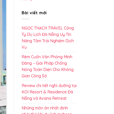
Bài viết mới
NGỌC THẠCH TRAVEL Công
Ty Du Lịch Đà Nẵng Uy Tín
Nâng Tầm Trải Nghiệm Dịch
Vụ
Rèm Cuốn Văn Phòng Minh
Đăng – Giải Pháp Chống
Nóng Toàn Diện Cho Không
Gian Công Sở
Review chi tiết nghỉ dưỡng tại
KOI Resort & Residence Đà
Nẵng và Avana Retreat
Những món ăn nhất định