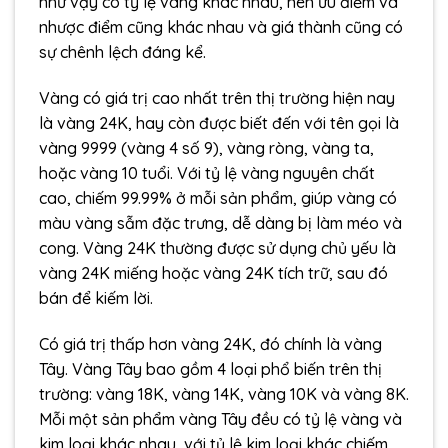
như vậy có tỷ lệ vàng khác nhau, nên ưu điểm và
nhược điểm cũng khác nhau và giá thành cũng có
sự chênh lệch đáng kể.
Vàng có giá trị cao nhất trên thị trường hiện nay
là vàng 24K, hay còn được biết đến với tên gọi là
vàng 9999 (vàng 4 số 9), vàng ròng, vàng ta,
hoặc vàng 10 tuổi. Với tỷ lệ vàng nguyên chất
cao, chiếm 99.99% ở mỗi sản phẩm, giúp vàng có
màu vàng sẫm đặc trưng, dễ dàng bị làm méo và
cong. Vàng 24K thường được sử dụng chủ yếu là
vàng 24K miếng hoặc vàng 24K tích trữ, sau đó
bán để kiếm lời.
Có giá trị thấp hơn vàng 24K, đó chính là vàng
Tây. Vàng Tây bao gồm 4 loại phổ biến trên thị
trường: vàng 18K, vàng 14K, vàng 10K và vàng 8K.
Mỗi một sản phẩm vàng Tây đều có tỷ lệ vàng và
kim loại khác nhau, với tỷ lệ kim loại khác chiếm