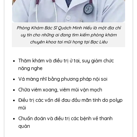
Phòng Khám Bác Sĩ Quách Minh Hiếu là một địa chỉ
uy tín cho những ai đang tìm kiếm phòng khám
chuyên khoa tai mũi họng tại Bạc Liêu
Thăm khám và điều trị ử tai, suy giảm chức
năng nghe
Vá màng nhĩ bằng phương pháp nội soi
Chữa viêm xoang, viêm mũi vận mạch
Điều trị các vấn đề đau đầu mãn tính do polyp
mũi
Chuẩn đoán và điều trị các bệnh về thanh
quản